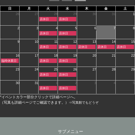
日
月
火
水
木
金
土
26
27
28
29
30
31
1
火
水
店休日
店休日
曜
曜
日,
日,
2
3
4
5
6
7
8
7
7
火
水
月
月
店休日
店休日
曜
曜
28th
29th
日,
日,
2026
2026
9
10
11
12
13
14
15
8
8
火
水
木
金
土
店休日
店休日
店休日
店休日
店休日
月
月
曜
曜
曜
曜
曜
4th
5th
日,
日,
日,
日,
日,
2026
2026
16
17
18
19
20
21
22
8
8
8
8
8
日
火
水
臨時休業日
店休日
店休日
月
月
月
月
月
曜
曜
曜
11th
12th
13th
14th
15th
日,
日,
日,
2026
2026
2026
2026
2026
23
24
25
26
27
28
29
8
8
8
火
水
店休日
店休日
月
月
月
曜
曜
16th
18th
19th
日,
日,
2026
2026
2026
30
31
1
2
3
4
5
8
8
火
水
店休日
店休日
月
月
曜
曜
25th
26th
日,
日,
2026
2026
*イベントカラー部分クリックで詳細ページへ。
9
9
月
月
（写真も詳細ページでご確認できます。）
⇒写真館でもどうぞ
1st
2nd
2026
2026
サブメニュー