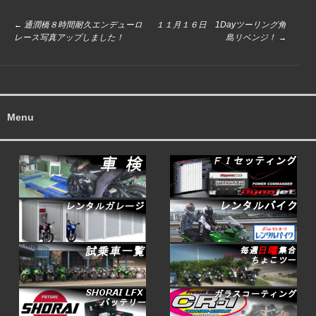
通潤橋８時間耐久エンデューロ
１１月１６日 1Dayツーリング角
投
←
レース写真アップしました！
島リベンジ！
→
稿
ナ
ビ
ゲ
ー
Menu
シ
ョ
ン