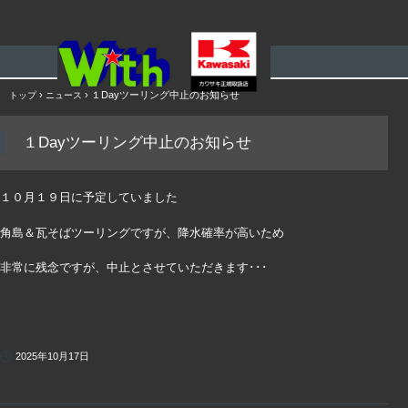
メニュー
コ
›
›
１Dayツーリング中止のお知らせ
トップ
ニュース
ン
テ
１Dayツーリング中止のお知らせ
ン
ツ
へ
ス
１０月１９日に予定していました
キ
ッ
角島＆瓦そばツーリングですが、降水確率が高いため
プ
非常に残念ですが、中止とさせていただきます･･･
2025年10月17日