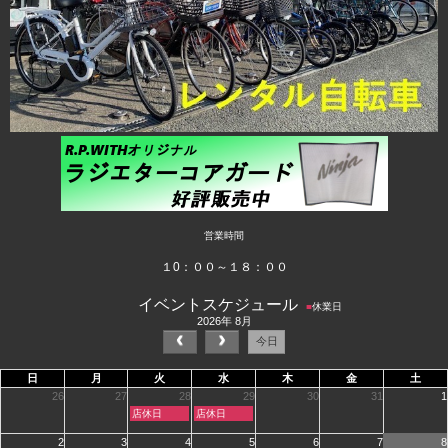
営業時間
１0：００～１８：００
イベントスケジュール
■
休業日
2026年 8月
今日
日
月
火
水
木
金
土
26
27
28
29
30
31
1
火
水
店休日
店休日
曜
曜
日,
日,
2
3
4
5
6
7
8
7
7