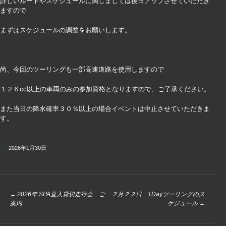
詳しいルートやスケジュールに関しましては後日アップさせていただき
ますので
まずはスケジュールの調整をお願いします。
尚、今回のツーリングも一部高速道路を使用しますので
１２６cc以上の車両のみの参加資格となりますので、ご了承ください。
また当日の降水確率３０％以上の場合イベントは中止させていただきま
す。
2026年1月30日
2026年 SPA直入貸切走行会 ご
２月２２日 1Dayツーリングのス
投
←
案内
ケジュール
→
稿
ナ