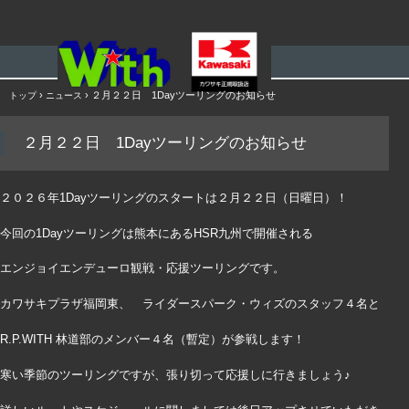
メニュー
コ
›
›
２月２２日 1Dayツーリングのお知らせ
トップ
ニュース
ン
テ
２月２２日 1Dayツーリングのお知らせ
ン
ツ
へ
ス
２０２６年1Dayツーリングのスタートは２月２２日（日曜日）！
キ
ッ
今回の1Dayツーリングは熊本にあるHSR九州で開催される
プ
エンジョイエンデューロ観戦・応援ツーリングです。
カワサキプラザ福岡東、 ライダースパーク・ウィズのスタッフ４名と
R.P.WITH 林道部のメンバー４名（暫定）が参戦します！
寒い季節のツーリングですが、張り切って応援しに行きましょう♪