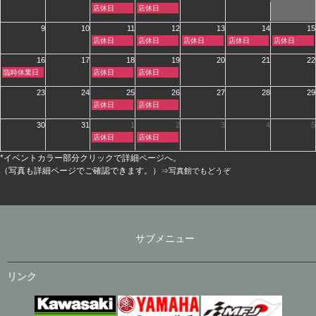
火
水
月
月
店休日
店休日
曜
曜
28th
29th
日,
日,
2026
2026
9
10
11
12
13
14
15
8
8
火
水
木
金
土
店休日
店休日
店休日
店休日
店休日
月
月
曜
曜
曜
曜
曜
4th
5th
日,
日,
日,
日,
日,
2026
2026
16
17
18
19
20
21
22
8
8
8
8
8
日
火
水
臨時休業日
店休日
店休日
月
月
月
月
月
曜
曜
曜
11th
12th
13th
14th
15th
日,
日,
日,
2026
2026
2026
2026
2026
23
24
25
26
27
28
29
8
8
8
火
水
店休日
店休日
月
月
月
曜
曜
16th
18th
19th
日,
日,
2026
2026
2026
30
31
1
2
3
4
5
8
8
火
水
店休日
店休日
月
月
曜
曜
25th
26th
日,
日,
2026
2026
*イベントカラー部分クリックで詳細ページへ。
9
9
月
月
（写真も詳細ページでご確認できます。）
⇒写真館でもどうぞ
1st
2nd
2026
2026
サブメニュー
リンク